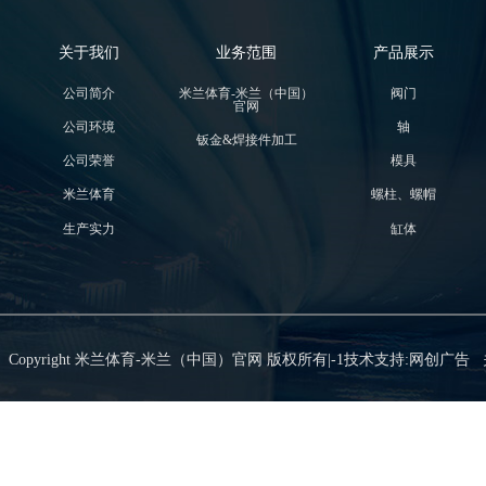
关于我们
业务范围
产品展示
公司简介
米兰体育-米兰（中国）
阀门
官网
公司环境
轴
钣金&焊接件加工
公司荣誉
模具
米兰体育
螺柱、螺帽
生产实力
缸体
Copyright 米兰体育-米兰（中国）官网 版权所有|-1技术支持:网创广告