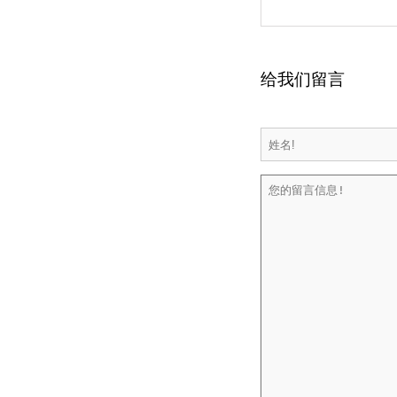
给我们留言