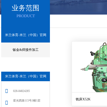
业务范围
PRODUCT
米兰体育-米兰（中国）官网
钣金&焊接件加工
米兰体育-米兰（中国）官网

028-84824285
铣床X52K
星光西路115号1幢1层
