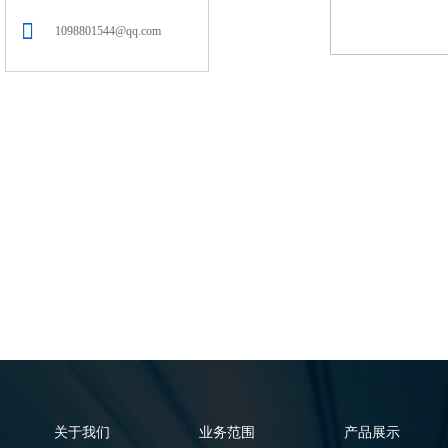

1098801544@qq.com
关于我们
业务范围
产品展示