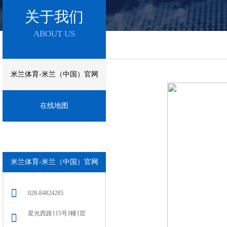
关于我们
ABOUT US
米兰体育-米兰（中国）官网
在线地图
米兰体育-米兰（中国）官网

028-84824285
星光西路115号1幢1层
