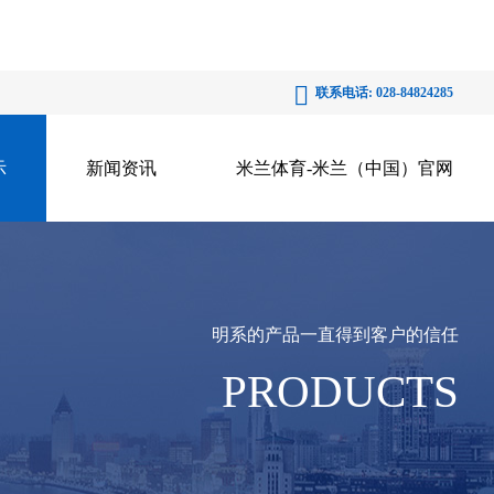

联系电话: 028-84824285
案例展示
新闻资讯
米兰体育-米兰（中国）官网
示
新闻资讯
米兰体育-米兰（中国）官网
案例展示
行业新闻
米兰体育-米兰（中国）官网
厂房展示
米兰体育
在线地图
示
行业新闻
米兰体育-米兰（中国）官网
示
米兰体育
在线地图
明系的产品一直得到客户的信任
PRODUCTS