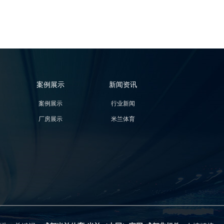
案例展示
新闻资讯
案例展示
行业新闻
厂房展示
米兰体育