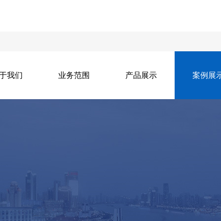
兰体育
关于我们
业务范围
产品展示
于我们
业务范围
产品展示
案例展
公司简介
米兰体育-米兰（中
阀门
公司环境
钣金&焊接件加工
轴
公司荣誉
模具
米兰体育
螺柱、螺帽
生产实力
缸体
法兰
管卡
滤网
油箱
支架
国）官网
司简介
米兰体育-米兰（中
阀门
案例展
司环境
钣金&焊接件加工
轴
厂房展
司荣誉
模具
兰体育
螺柱、螺帽
产实力
缸体
法兰
管卡
滤网
油箱
支架
国）官网