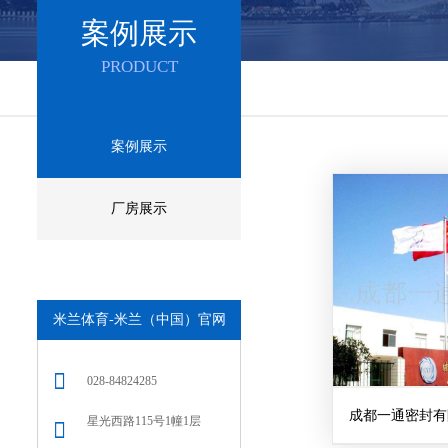
案例展示
PRODUCT
案例展示
厂房展示
米兰体育-米兰（中国）官网

028-84824285
成都一通密封有
星光西路115号1幢1层
