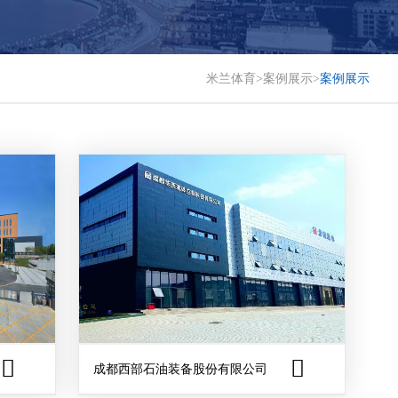
米兰体育
>
案例展示>
案例展示


成都西部石油装备股份有限公司