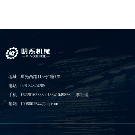
地址: 星光西路115号1幢1层
电话: 028-84824285
手机: 16228163333 / 13541049856 李经理
邮箱: 1098801544@qq.com