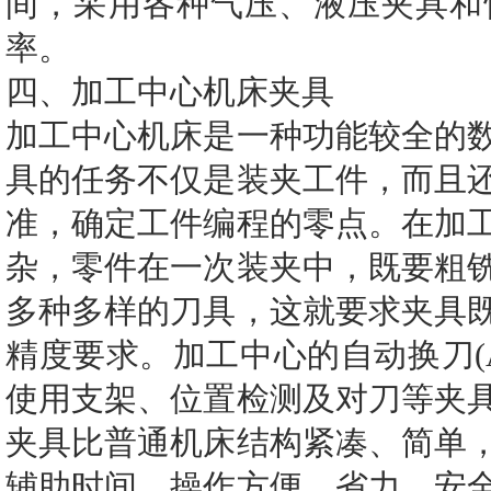
间，采用各种气压、液压夹具和
率。
四、加工中心机床夹具
加工中心机床是一种功能较全的
具的任务不仅是装夹工件，而且
准，确定工件编程的零点。在加
杂，零件在一次装夹中，既要粗
多种多样的刀具，这就要求夹具
精度要求。加工中心的自动换刀(
使用支架、位置检测及对刀等夹
夹具比普通机床结构紧凑、简单
辅助时间，操作方便、省力、安