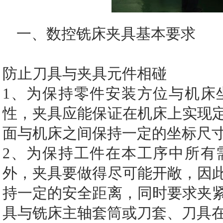
一、数控铣床夹具基本要求
防止刀具与夹具元件相碰
1、为保持零件安装方位与机床
性，夹具应能保证在机床上实现
面与机床之间保持一定的坐标尺
2、为保持工件在本工序中所有
外，夹具要做得尽可能开敞，因
持一定的安全距离，同时要求夹
具与铣床主轴套筒或刀套、刀具