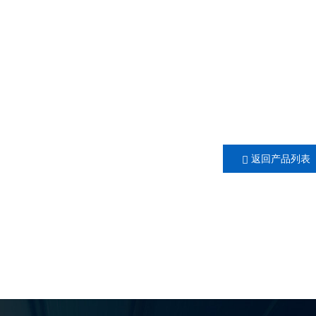
返回产品列表
