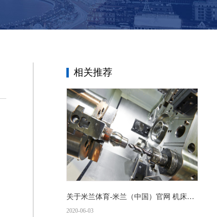
相关推荐
关于米兰体育-米兰（中国）官网 机床撞刀的预防措施
2020-06-03