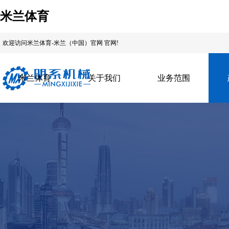
米兰体育
欢迎访问米兰体育-米兰（中国）官网 官网!
米兰体育
关于我们
业务范围
米兰体育
关于我们
业务范围
公司简介
米兰体育-米兰（中
公司环境
钣金&焊接件加工
公司荣誉
米兰体育
生产实力
国）官网
公司简介
米兰体育-米兰（中
公司环境
钣金&焊接件加工
公司荣誉
米兰体育
生产实力
国）官网
米兰体育-米兰（中国）官网
米兰体育-米兰（中国）官网
在线地图